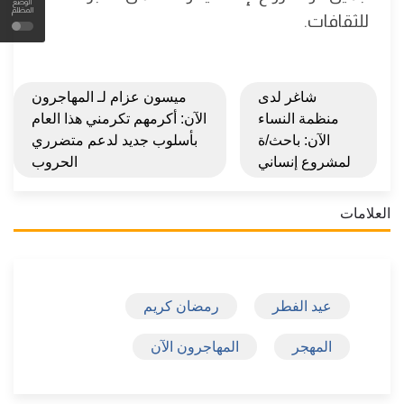
الوضع
المظلم
للثقافات.
شاغر لدى
ميسون عزام لـ المهاجرون
منظمة النساء
الآن: أكرمهم تكرمني هذا العام
الآن: باحث/ة
بأسلوب جديد لدعم متضرري
لمشروع إنساني
الحروب
العلامات
عيد الفطر
رمضان كريم
المهجر
المهاجرون الآن