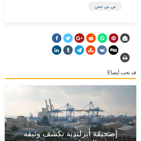
بي بي سي
قد تحب أيضاE
[صحيفة أيرلندية تكشف وثيقة