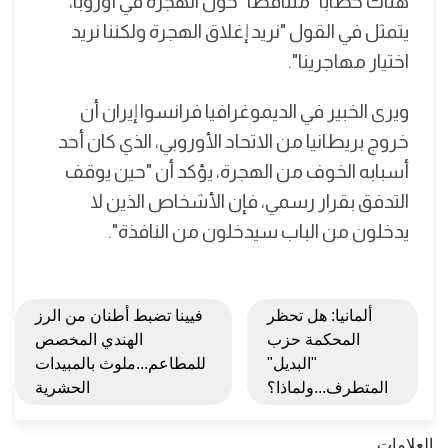
هناك خطابا "متناقضًا" حول الهجرة في أوروبا،
يتمثل في القول "نريد إغلاق الهجرة ولكننا نريد
اختيار مهاجرينا".
ويرى الخبير في الديموغرافيا فرانسوا إيران أن
خروج بريطانيا من الاتحاد الأوروبي، الذي كان أحد
أسبابه الخوف من الهجرة، يؤكد أن "حين يوقف
التدفق بقرار رسمي، فإن الأشخاص الذين لا
يدخلون من الباب سيدخلون من النافذة".
ألمانيا: هل تحظر
فيينا تضبط أطنان من الرز
المحكمة حزب
الهندي المخصص
"البديل"
للمطاعم...ملوث بالمبيدات
المتطرف...ولماذا؟
الحشرية
العلامات