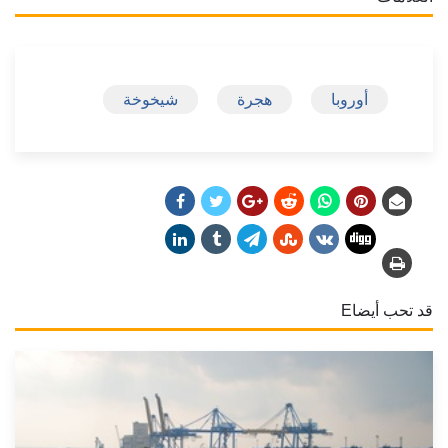
أوروبا
هجرة
شيخوخة
قد تحب أيضاE