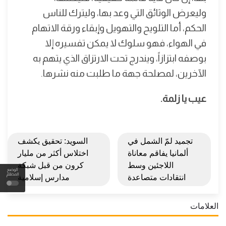
وليعرض الوثائق التي وعد بها، وليترك للناس
الحكم، أما التلويح والتهويل وإبقاء ورقة الاتهام
في الهواء، فهو سلوك لا يمكن تفسيره إلا
بوصفه ابتزازاً، ويندرج تحت الارتزاق الذي يتهم به
الآخرين، لمصلحة جهة ما طلبت منه نشرها.
عيب يا زلمة.
تجميد لمّ الشمل في
السويد: تحقيق يكشف
ألمانيا يفاقم معاناة
اختلاس أكثر من مليار
اللاجئين وسط
كرون من قبل شبكة
الوضع
المظلم
انتقادات متصاعدة
مدارس إسلامية
العلامات