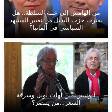
من الهامش إلى عتبة السلطة.. هل
يقترب حزب البديل من تغيير المشهد
السياسي في ألمانيا؟
مقالات رأي
أدونيس: بين لهاث نوبل وسرقة
الشعر...من ينتصر؟
مقالات رأي