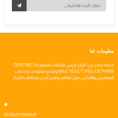
معلومات عنا
منصة تصدر عن "مركز باريس للثقافات المتعددة" (CENTRE
MULTICULTUREL DE PARIS) وتقدم معلومات وخدمات
للمهاجرين واللاجئين حول العالم، وتعتبر أحدى نشاطات المركز.
0033621239400