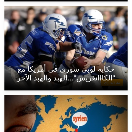
حكاية لوبي سوري في أمريكا مع
"الكااانغريس"...الهبد والهبد الآخر
مقالات رأي