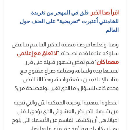
اقرأ هذا الخبر:
قلق في المهجر من تغريدة
للخامنئي اُعتبرت "تحريضية" على العنف حول
العالم
وهنا، ولعلها فرصة مهمة لتذكير القاسم بتناقض
سلوكه عندما قدم نصيحته: "
لا تعلق مع إعلامي
مهما كان
" فلم تمضِ شهور قليلة حتى قرر
لحسها بيده ولسانه، وصناعة صراع مفتوح مع
مئات الإعلاميين دفعة واحدة، وهذا التناقض
وحده كاف للسؤال: ما الذي تغير...ولمصلحة من؟
الخطوة المهنية الوحيدة الممكنة الآن والتي تنجيه
من شبهة التحريض العشوائي الذي يؤدي للقتل
احيانا، هي أن يكشف القاسم عن الأسماء التي يلوح
بها، إن كان لديه قائمة حقيقية، فليعلنها،