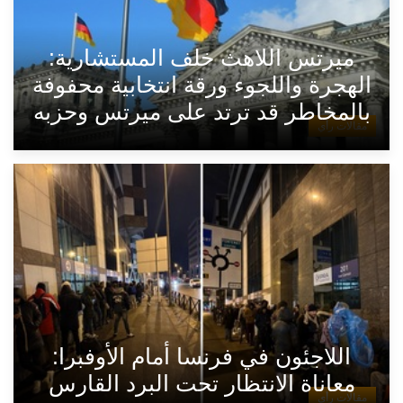
ميرتس اللاهث خلف المستشارية:
الهجرة واللجوء ورقة انتخابية محفوفة
بالمخاطر قد ترتد على ميرتس وحزبه
مقالات رأي
اللاجئون في فرنسا أمام الأوفبرا:
معاناة الانتظار تحت البرد القارس
مقالات رأي