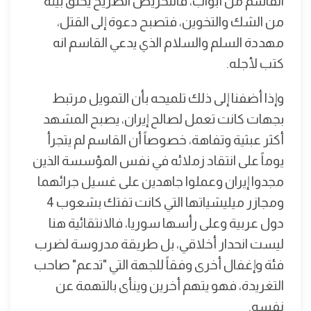
القاسم من أبواب، فالتحريض الصريح يخلق بيئة
من الشك والتخوين، فتصبح دعوة إلى القتل،
مهددة السلم والسلام الذي يدعي القاسم انه
كتب لأجله.
وإذا أضفنا إلى ذلك تلميحه بأن التمويل مرتبط
بجهات كانت تعمل لصالح إيران، يصبح المشهد
أكثر عبثية وتفاهة، خصوصاً أن القاسم لم يتجرأ
يوماً على انتقاد زملائه في نفس المؤسسة الذين
مجدوا إيران وعملوا جاهدين على غسيل جرائهما
ومجازر ميليشياتها التي كانت تفتك بشعوب 4
دول عربية وعلى رأسها سوريا، فالانتقائية هنا
ليست انحدار أخلاقي، بل طريقة مدروسة لضرب
فئة وإغفال أخرى وفقاً للجهة التي "تدعم" صاحب
التغريدة، فهو يتهم أخرين وينأى بالتهمة عن
نفسه.