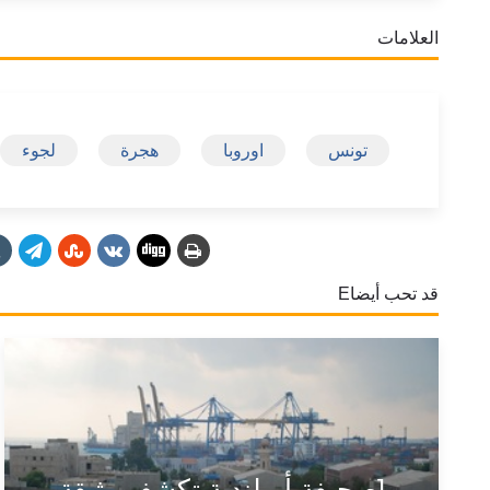
العلامات
تونس
اوروبا
هجرة
لجوء
قد تحب أيضاE
[صحيفة أيرلندية تكشف وثيقة