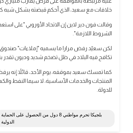
عليه مرتبطة بالموافقة على قرض يقارب ملياري دول
خلافات مع سعيد، الذي أحكم قبضته بشكل شبه كاملة ع
وقالت فون دير لاين إن الاتحاد الأوروبي "على استع
الشروط اللازمة".
لكن سعيّد رفض مرارا ما يسميه "إملاءات" صندوق ا
تكافح فيه البلاد في ظل تضخم شديد وديون تقدر بنحو 80 في المائة من إجمالي ناتجها ا
كما تمسك سعيد بموقفه، يوم الأحد، قائلاً إنه ير
للدولة.
بلجيكا تحرم مواطني 8 دول من الحصول على الحماية
الدولية