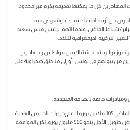
لمهاجرين كل ما يمكنها تقديمه بكرم غير محدود.
هاجرين من أزمة اقتصادية حادة، وتتعرض فيه
راير/ شباط الماضي، عندما اتهم الرئيس قيس سعيد
ير التركيبة الديمغرافية للبلاد.
تموز يوليو نتيجة اشتباك بين مواطنين ومهاجرين
ين من بيوتهم في تونس، أو إلى مناطق صحراوية على
 ومبادرات خاصة بالطاقة المتجددة.
وعرضت فون دير لاين على تونس في حزيران يونيو الماضي 105 ملايين يورو لدعم إجراءات الحد من الهجرة
غير الشرعية و150 مليون كدعم فوري، فضلاً عن قرض طويل الأجل بنحو 900 مليون يورو، لكن الموافقة