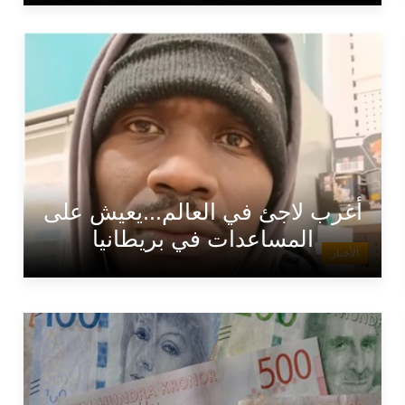
أغرب لاجئ في العالم...يعيش على
المساعدات في بريطانيا
الأخبار