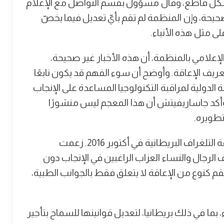
شكل قاطع، وقال مسؤول بقسم التواصل مع الإعلام
ه الأنباء غير صحيحة، وإن المنظمة لم تقم بأيّ تعديل فيما يخصّ
 مثل هذه الأنباء.
علامي بالمنظمة، أن هذه الأخبار غير صحيحة،
عريف الإعاقة. وأوضح أن سوء الفهم قد يكون نابعًا
 الدولية لمراقبة التكنولوجيا المساعدة على الإنجاب
م. وأكد جاساريفيتش أن هذا المعجم ليس منشورًا
تطويره.
ويعود مصدر هذه الشائعات إلى تقرير نشرته صحيفة التلغراف البريطانية في أكتوبر 2016. زعمت
لرجال والنساء العزاب الراغبين في الإنجاب دون
م كنوع من الإعاقة لا يتعلق فقط بالجوانب الطبية،
، بما في ذلك بريطانيا، لتعديل قوانينها للسماح بتأجير