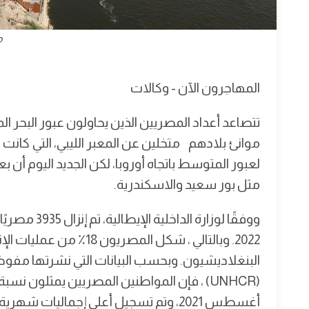
م
المهاجرون الآن - وكالات
تتصاعد أعداد المصريين الذين يحاولون عبور البح
موانئ بلادهم متخلين عن المعبر الليبي، التي كانت
لعبور المتوسط باتجاه أوروبا، لكن الجديد اليوم أ
مثل بور سعيد والاسكندرية.
2022. وبالتالي ، شكل المص
البنغلاديشيون. وبحسب البيانات التي نشرتها مفوض
(UNHCR) ، فإن المواطنين المصريين يمثلون نس
أغسطس 2021، وتم تسجيل أعلى إجماليا