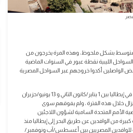
صر
ر المتوسط بشكل ملحوظ، وهذه المرة يخرجون من
 السواحل الليبية نقطة عبور في السنوات الماضية
ن بعض الواصلين أكدوا خروجهم عبر السواحل المصرية
ووفقًا لوزارة الداخلية الإيطالية، تم إنزال 3935 مصريًا في إيطاليا بين 1 يناير/كانون الثاني و 13 يونيو/حزيران
ريون 18٪ من عمليات الإنزال خلال هذه الفترة ، ولم يفوقهم سوى
ية الأمم المتحدة السامية لشؤون اللاجئين
بة كبيرة من الوافدين عن طريق البحر إلى إيطاليا منذ
ت شهرية للوافدين المصريين بين أغسطس/آب ونوفمبر/