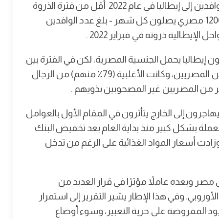
ويشير التقرير إلى أنه في حين كان العدد الشهري للوافدين إلى إيطاليا في عام 2022 أقل من فترة الذروة
بين أغسطس ونوفمبر 2021 - عندما كان أكثر من 1200 مصري يصلون كل شهر - بلغ عدد الوافدين
يطالية ذروته في فبراير 2022 .
إيطاليا يحمل الجنسية المصرية، لكن في الفترة بين
يناير وأبريل كان ثلاثة من كل خمسة أشخاص هو من المصريين، وكانت الأغلبية (79٪ منهم) من الرجال
صر من المصريين غير المصحوبين بذويهم .
هاجرون إلى الخارج يتأثرون في المقام الأول بالعوامل
لة بشكل كبير منذ بداية العام بعد تخفيض البنك
وزادت أسعار المواد الغذائية على الرغم من تدخل
مصر ويعده عاملاً مؤثرًا في قرار العديد من
لأوروبي. وفي هذا الإطار يشير التقرير إلى استمرار
ود المفروضة على حرية التعبير، وسوء أوضاع