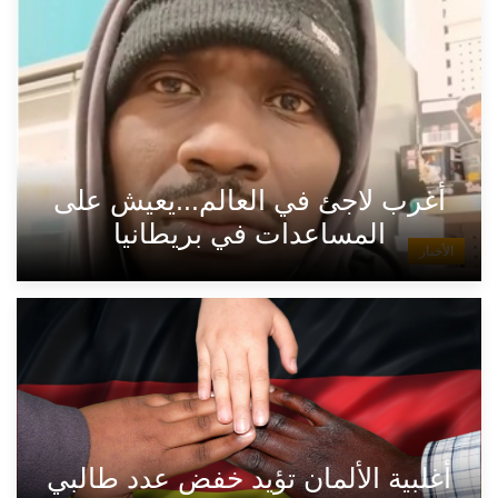
أغرب لاجئ في العالم...يعيش على
المساعدات في بريطانيا
الأخبار
أغلبية الألمان تؤيد خفض عدد طالبي