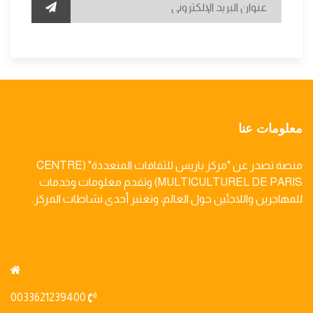
معلومات عنا
منصة تصدر عن "مركز باريس للثقافات المتعددة" (CENTRE
MULTICULTUREL DE PARIS) وتقدم معلومات وخدمات
للمهاجرين واللاجئين حول العالم، وتعتبر أحدى نشاطات المركز.
0033621239400