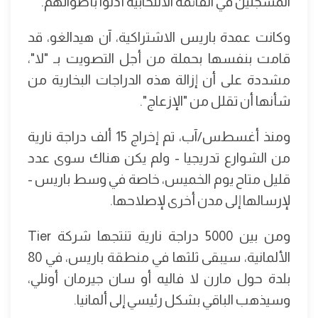
المسجلين في القائمة الانتخابية أدلوا بأصواتهم.
وكانت عمدة باريس الاشتراكية، آن هيدالغو، قد
قامت بنفسها بحملة من أجل التصويت بـ "لا"،
مشددة على أن إزالة هذه الدراجات البخارية من
شأنها أن تقلل من "الإزعاج".
ومنذ أغسطس/آب، تم إخراج 15 ألف دراجة نارية
من الشوارع تدريجيا - ولم يكن هناك سوى عدد
قليل متاح يوم الخميس، خاصة في وسط باريس -
لإرسالها إلى مدن أخرى لإصلاحها.
ومن بين 5000 دراجة نارية تنتجها شركة Tier
الألمانية، سيبقى ثلثها في منطقة باريس، في 80
بلدة حول مارن لا فاليه أو سان جيرمان أونلي،
وسيذهب الباقي بشكل رئيسي إلى ألمانيا.