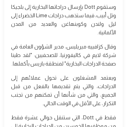
وستقوم Dott بإرسال دراجاتها البخارية إلى بلجيكا
وتل أبيب، فيما ستذهب دراجات Lime الخضراء إلى
ليل ولندن وكوبنهاغن والعديد من المدن
الألمانية.
وقال كزافييه ميريليس، مدير الشؤون العامة في
شركة لايم في كاليفورنيا، للصحفيين: "لقد طينا
صفحة الدراجات البخارية" لمنطقة باريس بأكملها.
ويعتمد المشغلون على تحول عملائهم إلى
الدراجات، والتي يتم تقديمها بالفعل من قبل
الجميع، والتي من شأنها أن تمكنهم من تجنب
التكرار، على الأقل في الوقت الحالي.
فقط في Dott، التي ستنقل حوالي عشرة فقط
من موظفيها الخمسين من الدراجات البخارية إلى