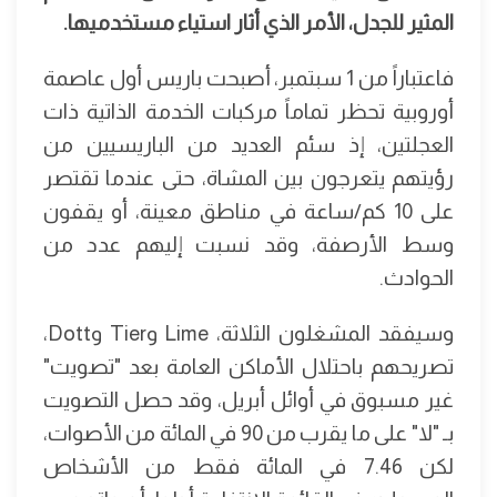
المثير للجدل، الأمر الذي أثار استياء مستخدميها.
فاعتباراً من 1 سبتمبر، أصبحت باريس أول عاصمة
أوروبية تحظر تماماً مركبات الخدمة الذاتية ذات
العجلتين، إذ سئم العديد من الباريسيين من
رؤيتهم يتعرجون بين المشاة، حتى عندما تقتصر
على 10 كم/ساعة في مناطق معينة، أو يقفون
وسط الأرصفة، وقد نسبت إليهم عدد من
الحوادث.
وسيفقد المشغلون الثلاثة، Lime وTier وDott،
تصريحهم باحتلال الأماكن العامة بعد "تصويت"
غير مسبوق في أوائل أبريل، وقد حصل التصويت
بـ "لا" على ما يقرب من 90 في المائة من الأصوات،
لكن 7.46 في المائة فقط من الأشخاص