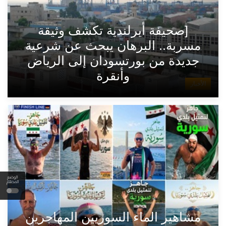
[صحيفة أيرلندية تكشف وثيقة
مسربة.. البرهان يبحث عن شرعية
جديدة من بورتسودان إلى الرياض
وأنقرة
الأخبار
الوضع
المظلم
مشاهير الماء السوريين المهاجرين