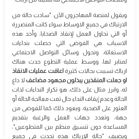
ويقول لمنصة المهاجرون الآن: "سادت حالة من
الارتباك في جميع الاوساط سواء كانت المتضررة
أو التي تحاول العمل لإنقاذ الضحايا، وأحد هذه
الاسباب هي الفوضى التي حصلت بنداءات
الاستغاثة، وتحول وسائل التواصل الاجتماعي
لمنابر لها، ووسط عملية التطوع حدث هناك
ارباك تسببت بحالات كثيرة
اعاقت عمليات الانقاذ
او جعلت المنقذين يبذلون مجهود مضاعف
لا داع
له، وابرز مثال على ذلك، هو تكرار النداءات لذات
الحالة وعدم إيقاف النداء حال تمت معالجة الحالة أو
العثور على الضحية، ويعود ذلك كما للفوضى من
جهة، وتعدد جهات العمل والرغبة بتقديم
المساعدة دون تنسيق منظم بين المتطوعين"،
ويضيف: "حالة الإرباك هذه تحدث في جميع