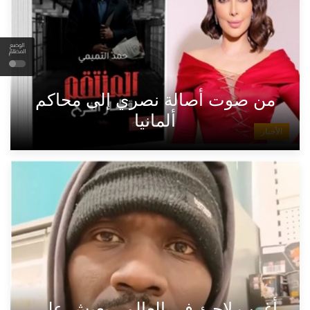
الوضع
المظلم
من صوت أصالة نصري إلى محاكم
ألمانيا
الأخبار
أغرب لاجئ في العالم...يعيش على