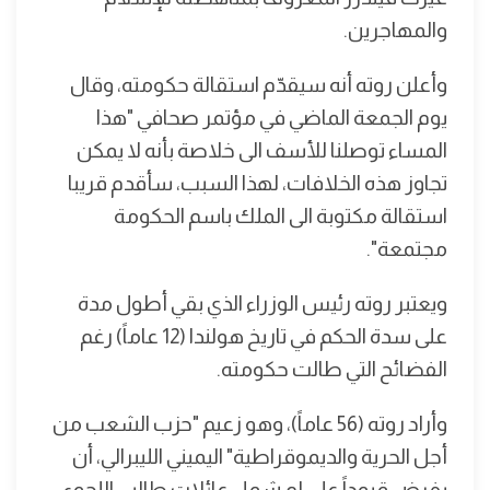
والمهاجرين.
وأعلن روته أنه سيقدّم استقالة حكومته، وقال
يوم الجمعة الماضي في مؤتمر صحافي "هذا
المساء توصلنا للأسف الى خلاصة بأنه لا يمكن
تجاوز هذه الخلافات، لهذا السبب، سأقدم قريبا
استقالة مكتوبة الى الملك باسم الحكومة
مجتمعة".
ويعتبر روته رئيس الوزراء الذي بقي أطول مدة
على سدة الحكم في تاريخ هولندا (12 عاماً) رغم
الفضائح التي طالت حكومته.
وأراد روته (56 عاماً)، وهو زعيم "حزب الشعب من
أجل الحرية والديموقراطية" اليميني الليبرالي، أن
يفرض قيوداً على لم شمل عائلات طالبي اللجوء،