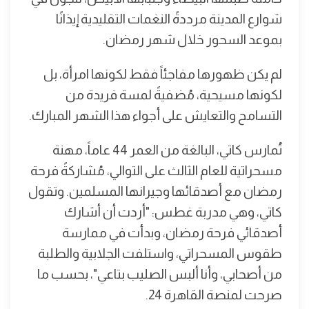
شوارع المدينة مرددةً النغمات التقليدية إيذانًا
بموعد السحور خلال شهر رمضان.
لم يكن ظهورها مفاجئاً فقط لكونها امرأة، بل
لكونها مسيحية، مُضفيةً لمسة فريدة من
التسامح والتعايش على أجواء هذا الشهر المبارك.
تُمارس كاتي، البالغة من العمر 44 عاماً، مهنة
مسحراتية للعام الثالث على التوالي، مُشاركةً فرحة
رمضان مع أصدقائها وجيرانها المسلمين. وتقول
كاتي، وهي مدربة غطس: "أردت أن أشارك
أصدقائي فرحة رمضان، وبدأت في ممارسة
طقوس المسحراتي، واستلفت الجلابية والطلبة
من أصحابي، وأنا ألبس الصليب بتاعي"، بحسب ما
صرحت لمنصة القاهرة 24.