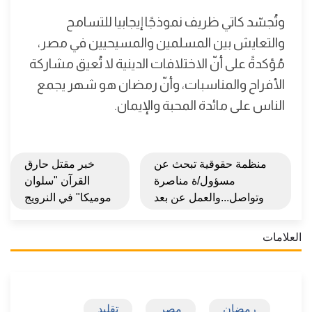
وتُجسّد كاتي ظريف نموذجًا إيجابيا للتسامح
والتعايش بين المسلمين والمسيحيين في مصر،
مُؤكدةً على أنّ الاختلافات الدينية لا تُعيق مشاركة
الأفراح والمناسبات، وأنّ رمضان هو شهر يجمع
الناس على مائدة المحبة والإيمان.
منظمة حقوقية تبحث عن
خبر مقتل حارق
مسؤول/ة مناصرة
القرآن "سلوان
وتواصل...والعمل عن بعد
موميكا" في النرويج
العلامات
رمضان
مصر
تقليد