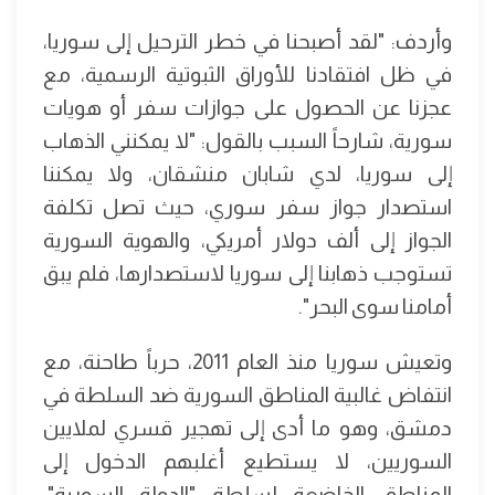
وأردف: "لقد أصبحنا في خطر الترحيل إلى سوريا،
في ظل افتقادنا للأوراق الثبوتية الرسمية، مع
عجزنا عن الحصول على جوازات سفر أو هويات
سورية، شارحاً السبب بالقول: "لا يمكنني الذهاب
إلى سوريا، لدي شابان منشقان، ولا يمكننا
استصدار جواز سفر سوري، حيث تصل تكلفة
الجواز إلى ألف دولار أمريكي، والهوية السورية
تستوجب ذهابنا إلى سوريا لاستصدارها، فلم يبق
أمامنا سوى البحر".
وتعيش سوريا منذ العام 2011، حرباً طاحنة، مع
انتفاض غالبية المناطق السورية ضد السلطة في
دمشق، وهو ما أدى إلى تهجير قسري لملايين
السوريين، لا يستطيع أغلبهم الدخول إلى
المناطق الخاضعة لسلطة "الدولة السورية"،