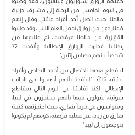
حملهم الزورق (سوريون ولبنانيون)، فقد وصلوا
في اليوم الخامس من الرحلة إلى مشارف جزيرة
مالطا، حيث اتصل أحد أفراد عائلتي وقال إنهم
مُطاردون من زوارق تحمل العلم الليبي، وقد طلبوا
المُؤازرة من مالطا فرفضت، ثم طلبوها من
إيطاليا، فجاءت الزوارق الإيطالية وأنقذت 72
شخصاً، بينهم مصابين إثنين".
لينقطع بعدها الاتصال بين أحمد البخاص وأفراد
عائلته، قائلاً: "اعتقدنا بأنهم أصبحوا لدى الجانب
الإيطالي، لكننا تفاجئنا في اليوم التالي بمقاطع
صوتية، يقولون فيها بأنهم محتجزون في ليبيا،
ومتواجدون في مرفأ بنغازي، حيث احتجزتهم كتيبة
طارق بن زياد، عبر عملية قرصنة، كونهم لم يكونوا
يتوجهون إلى ليبيا".