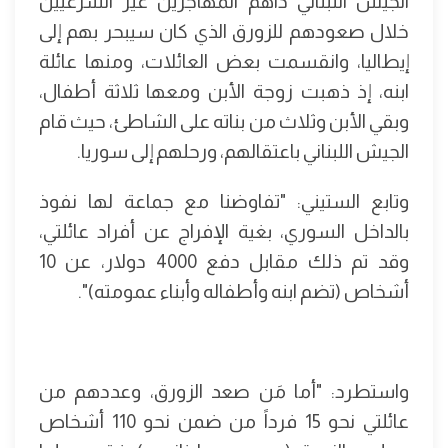
الجيش اللبناني داهم المهاجرين غير الشرعيين
خلال صعودهم للزورق الذي كان سيبحر بهم إلى
إيطاليا، وانقسمت بعض العائلات، ومنها عائلة
ابنه، إذ ذهبت زوجة الأبن ومعها ثلاثة أطفال،
وبقي الأبن وثلاث من بناته على الشاطئ، حيث قام
الجيش اللبناني باعتقالهم، ورحلهم إلى سوريا.
وتابع الستيني: "تفاوضنا مع جماعة لها نفوذ
بالداخل السوري، بغية الإفراج عن أفراد عائلتي،
وقد تم ذلك مقابل دفع 4000 دولار، عن 10
أشخاص (تضم ابنه وأطفاله وأبناء عمومته)".
واستطرد: "أما مَن صعد الزورق، وعددهم من
عائلتي نحو 15 فرداً من ضمن نحو 110 أشخاص