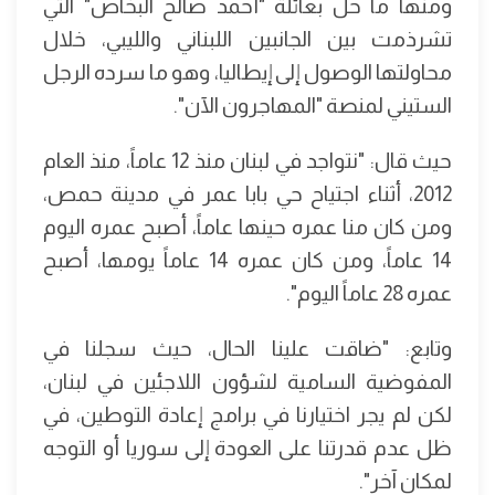
ومنها ما حل بعائلة "أحمد صالح البخاص" التي
تشرذمت بين الجانبين اللبناني والليبي، خلال
محاولتها الوصول إلى إيطاليا، وهو ما سرده الرجل
الستيني لمنصة "المهاجرون الآن".
حيث قال: "نتواجد في لبنان منذ 12 عاماً، منذ العام
2012، أثناء اجتياح حي بابا عمر في مدينة حمص،
ومن كان منا عمره حينها عاماً، أصبح عمره اليوم
14 عاماً، ومن كان عمره 14 عاماً يومها، أصبح
عمره 28 عاماً اليوم".
وتابع: "ضاقت علينا الحال، حيث سجلنا في
المفوضية السامية لشؤون اللاجئين في لبنان،
لكن لم يجر اختيارنا في برامج إعادة التوطين، في
ظل عدم قدرتنا على العودة إلى سوريا أو التوجه
لمكان آخر".