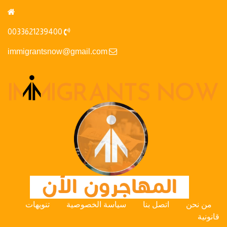
0033621239400
immigrantsnow@gmail.com
من نحن
اتصل بنا
سياسة الخصوصية
تنويهات
قانونية