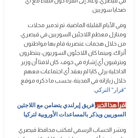
في قيصري، وعاد إلى أنقرة دون اللقاء مع أي
ضحايا سوريين.
وفي الأيام القليلة الماضية، تم تدمير محلات
ومنازل معظم اللاجئين السوريين في قيصري،
من خلال هجمات عنصرية قام بها مواطنون
أتراك، وبينما كان اللاجئون السوريون، ينتظرون
ويترقبون أي إشارة في خوف، كان لافتا أن وزير
الداخلية يرلي كايا لم يعقد أي اجتماعات معهم
خلال زياراته في المدينة، بحسب ما ذكره موقع
"قرار" التركي
.
اقرأ هذا الخبر:
فريق إيرلندي يتضامن مع اللاجئين
السوريين ويذكر بالمساعدات الأوروبية لتركيا
ونشر الحساب الرسمي لمكتب محافظ قيصري